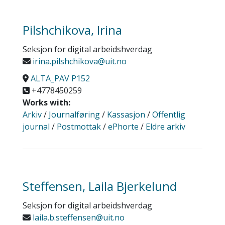
Pilshchikova, Irina
Seksjon for digital arbeidshverdag
irina.pilshchikova@uit.no
ALTA_PAV P152
+4778450259
Works with:
Arkiv
/
Journalføring
/
Kassasjon
/
Offentlig
journal
/
Postmottak
/
ePhorte
/
Eldre arkiv
Steffensen, Laila Bjerkelund
Seksjon for digital arbeidshverdag
laila.b.steffensen@uit.no