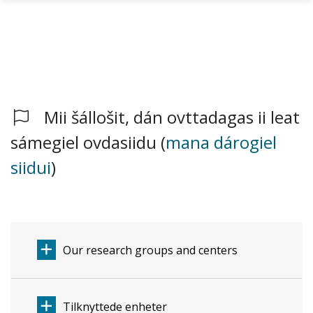
Mii šállošit, dán ovttadagas ii leat
Gå til hovedinnhold
sámegiel ovdasiidu (
mana dárogiel
siidui
)
Our research groups and centers
Tilknyttede enheter