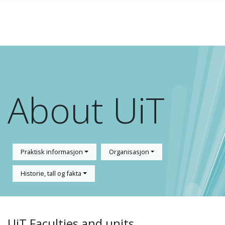
Gå til hovedinnhold
About UiT
Praktisk informasjon
Organisasjon
Historie, tall og fakta
UiT Faculties and units