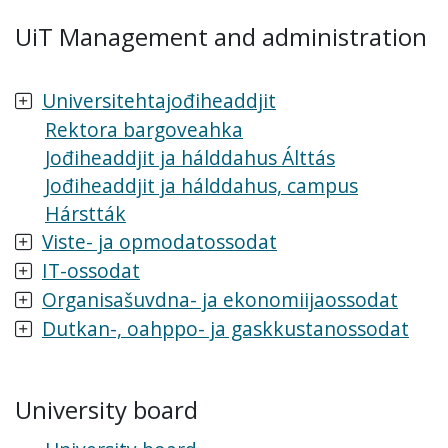
UiT Management and administration
Universitehtajođiheaddjit
Rektora bargoveahka
Jođiheaddjit ja hálddahus Álttás
Jođiheaddjit ja hálddahus, campus
Hárstták
Viste- ja opmodatossodat
IT-ossodat
Organisašuvdna- ja ekonomiijaossodat
Dutkan-, oahppo- ja gaskkustanossodat
University board