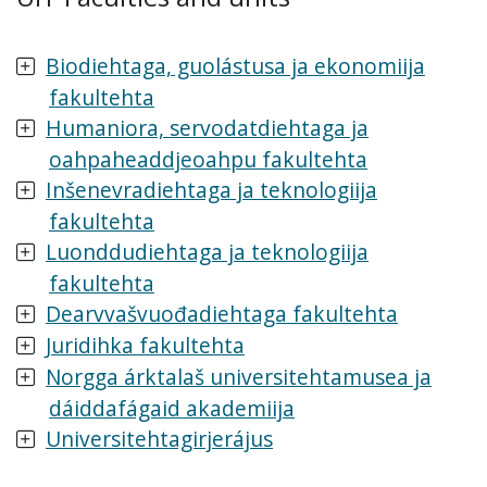
Biodiehtaga, guolástusa ja ekonomiija
fakultehta
Humaniora, servodatdiehtaga ja
oahpaheaddjeoahpu fakultehta
Inšenevradiehtaga ja teknologiija
fakultehta
Luonddudiehtaga ja teknologiija
fakultehta
Dearvvašvuođadiehtaga fakultehta
Juridihka fakultehta
Norgga árktalaš universitehtamusea ja
dáiddafágaid akademiija
Universitehtagirjerájus