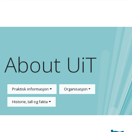
Gå til hovedinnhold
About UiT
Praktisk informasjon
Organisasjon
Historie, tall og fakta