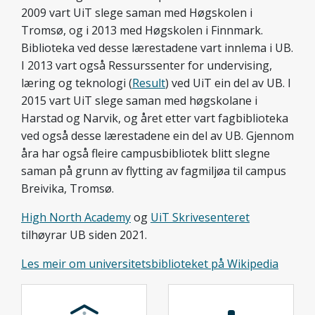
2009 vart UiT slege saman med Høgskolen i
Tromsø, og i 2013 med Høgskolen i Finnmark.
Biblioteka ved desse lærestadene vart innlema i UB.
I 2013 vart også Ressurssenter for undervising,
læring og teknologi (
Result
) ved UiT ein del av UB. I
2015 vart UiT slege saman med høgskolane i
Harstad og Narvik, og året etter vart fagbiblioteka
ved også desse lærestadene ein del av UB. Gjennom
åra har også fleire campusbibliotek blitt slegne
saman på grunn av flytting av fagmiljøa til campus
Breivika, Tromsø.
High North Academy
og
UiT Skrivesenteret
tilhøyrar UB siden 2021.
Les meir om universitetsbiblioteket på Wikipedia