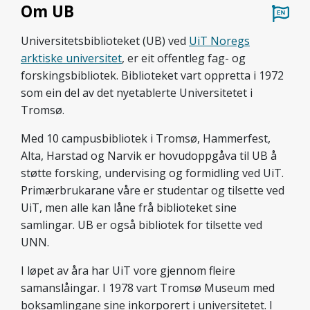
Om UB
Universitetsbiblioteket (UB) ved
UiT Noregs
arktiske universitet
, er eit offentleg fag- og
forskingsbibliotek. Biblioteket vart oppretta i 1972
som ein del av det nyetablerte Universitetet i
Tromsø.
Med 10 campusbibliotek i Tromsø, Hammerfest,
Alta, Harstad og Narvik er hovudoppgåva til UB å
støtte forsking, undervising og formidling ved UiT.
Primærbrukarane våre er studentar og tilsette ved
UiT, men alle kan låne frå biblioteket sine
samlingar. UB er også bibliotek for tilsette ved
UNN.
I løpet av åra har UiT vore gjennom fleire
samanslåingar. I 1978 vart Tromsø Museum med
boksamlingane sine inkorporert i universitetet. I