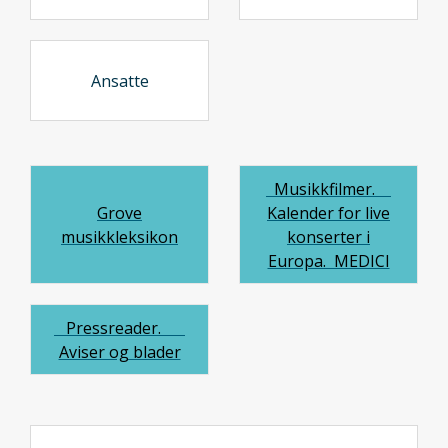
Ansatte
Musikkfilmer.
Grove
Kalender for live
musikkleksikon
konserter i
Europa. MEDICI
Pressreader.
Aviser og blader