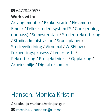
+4778450535
Works with:
Arrangementer
/
Brukerstøtte
/
Eksamen
/
Emner
/
Felles studentsystem FS
/
Godkjenning
(innpass)
/
Semesterstart
/
Studentrekruttering
/
Studieadministrasjon
/
Studieplaner
/
Studieveiledning
/
Vitnemål
/
WISEflow
/
Forbedringsprosess
/
Lederstøtte
/
Rekruttering
/
Prosjektledelse
/
Opplæring
/
Arbeidsmiljø
/
Digital eksamen
Hansen, Monica Kristin
Areála- ja ovdánahttinjuogus
monica.k.hansen@uit.no