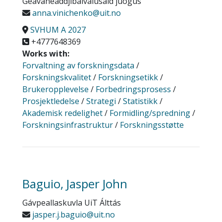
Geavaheaddjibálvalusaid juogus
anna.vinichenko@uit.no
SVHUM A 2027
+4777648369
Works with:
Forvaltning av forskningsdata
/
Forskningskvalitet
/
Forskningsetikk
/
Brukeropplevelse
/
Forbedringsprosess
/
Prosjektledelse
/
Strategi
/
Statistikk
/
Akademisk redelighet
/
Formidling/spredning
/
Forskningsinfrastruktur
/
Forskningsstøtte
Baguio, Jasper John
Gávpeallaskuvla UiT Álttás
jasper.j.baguio@uit.no