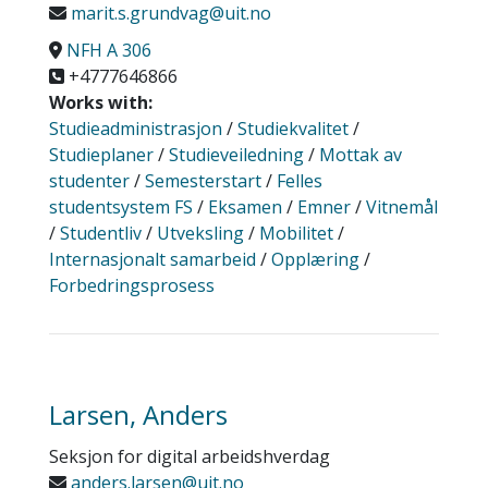
marit.s.grundvag@uit.no
NFH A 306
+4777646866
Works with:
Studieadministrasjon
/
Studiekvalitet
/
Studieplaner
/
Studieveiledning
/
Mottak av
studenter
/
Semesterstart
/
Felles
studentsystem FS
/
Eksamen
/
Emner
/
Vitnemål
/
Studentliv
/
Utveksling
/
Mobilitet
/
Internasjonalt samarbeid
/
Opplæring
/
Forbedringsprosess
Larsen, Anders
Seksjon for digital arbeidshverdag
anders.larsen@uit.no