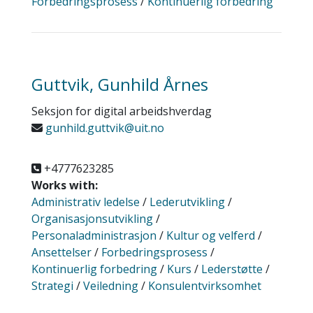
Forbedringsprosess
/
Kontinuerlig forbedring
Guttvik, Gunhild Årnes
Seksjon for digital arbeidshverdag
gunhild.guttvik@uit.no
+4777623285
Works with:
Administrativ ledelse
/
Lederutvikling
/
Organisasjonsutvikling
/
Personaladministrasjon
/
Kultur og velferd
/
Ansettelser
/
Forbedringsprosess
/
Kontinuerlig forbedring
/
Kurs
/
Lederstøtte
/
Strategi
/
Veiledning
/
Konsulentvirksomhet