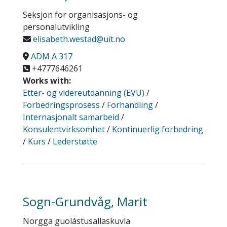
Seksjon for organisasjons- og
personalutvikling
elisabeth.westad@uit.no
ADM A 317
+4777646261
Works with:
Etter- og videreutdanning (EVU)
/
Forbedringsprosess
/
Forhandling
/
Internasjonalt samarbeid
/
Konsulentvirksomhet
/
Kontinuerlig forbedring
/
Kurs
/
Lederstøtte
Sogn-Grundvåg, Marit
Norgga guolástusallaskuvla