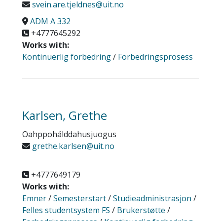
svein.are.tjeldnes@uit.no
ADM A 332
+4777645292
Works with:
Kontinuerlig forbedring
/
Forbedringsprosess
Karlsen, Grethe
Oahppohálddahusjuogus
grethe.karlsen@uit.no
+4777649179
Works with:
Emner
/
Semesterstart
/
Studieadministrasjon
/
Felles studentsystem FS
/
Brukerstøtte
/