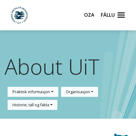
Oza
Fállu
Gå til hovedinnhold
About UiT
Praktisk informasjon
Organisasjon
Historie, tall og fakta