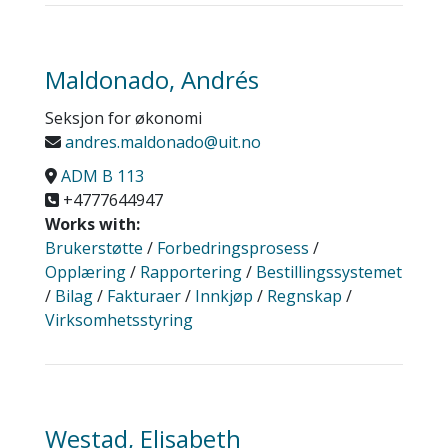
Maldonado, Andrés
Seksjon for økonomi
andres.maldonado@uit.no
ADM B 113
+4777644947
Works with:
Brukerstøtte
/
Forbedringsprosess
/
Opplæring
/
Rapportering
/
Bestillingssystemet
/
Bilag
/
Fakturaer
/
Innkjøp
/
Regnskap
/
Virksomhetsstyring
Westad, Elisabeth