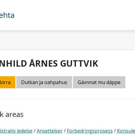
NHILD ÅRNES GUTTVIK
birra
Dutkan ja oahpahus
Gávnnat mu dáppe
k areas
strativ ledelse
/
Ansettelser
/
Forbedringsprosess
/
Konsule