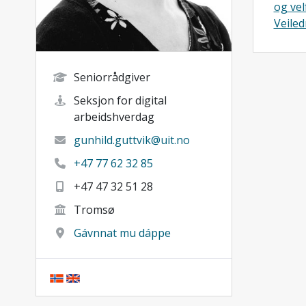
og vel
Veiled
Seniorrådgiver
Seksjon for digital
arbeidshverdag
gunhild.guttvik@uit.no
+47 77 62 32 85
+47 47 32 51 28
Tromsø
Gávnnat mu dáppe