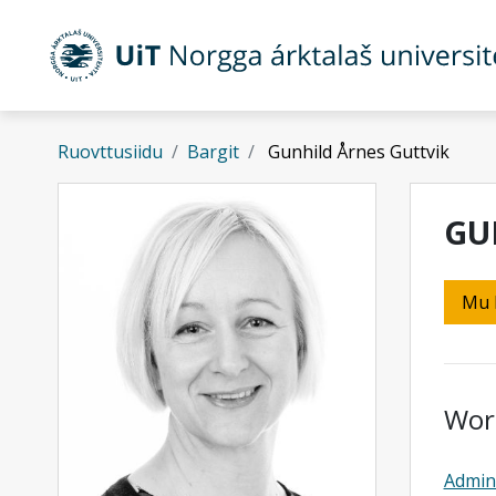
Gå til hovedinnhold
Ruovttusiidu
Bargit
Gunhild Årnes Guttvik
GU
Mu 
Wor
Admini