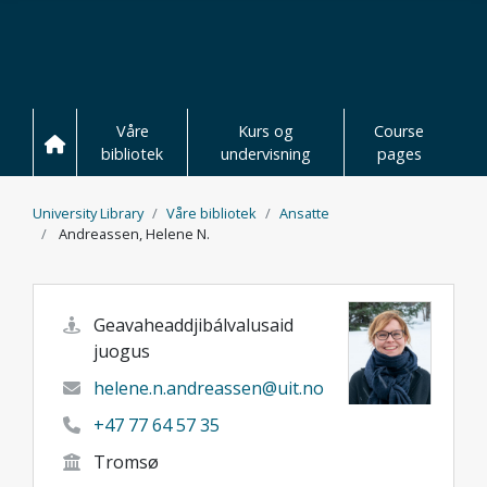
Hopp til hovedinnhold
Våre
Kurs og
Course
bibliotek
undervisning
pages
University Library
Våre bibliotek
Ansatte
Andreassen, Helene N.
Geavaheaddjibálvalusaid
juogus
helene.n.andreassen@uit.no
+47 77 64 57 35
Tromsø