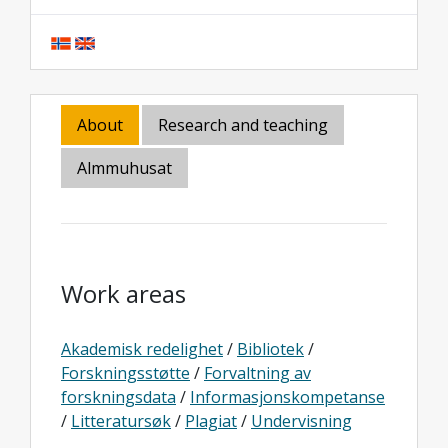
About
Research and teaching
Almmuhusat
Work areas
Akademisk redelighet
/
Bibliotek
/
Forskningsstøtte
/
Forvaltning av
forskningsdata
/
Informasjonskompetanse
/
Litteratursøk
/
Plagiat
/
Undervisning