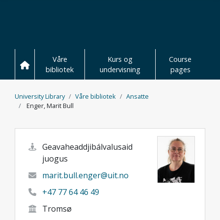
Hopp til hovedinnhold
Våre
Kurs og
Course
bibliotek
undervisning
pages
University Library
Våre bibliotek
Ansatte
Enger, Marit Bull
Geavaheaddjibálvalusaid
juogus
marit.bull.enger@uit.no
+47 77 64 46 49
Tromsø