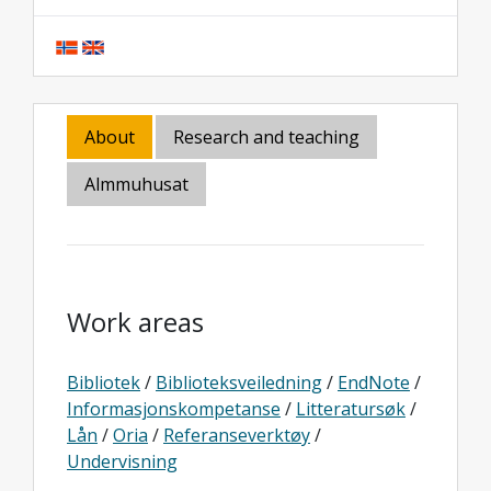
About
Research and teaching
Almmuhusat
Work areas
Bibliotek
/
Biblioteksveiledning
/
EndNote
/
Informasjonskompetanse
/
Litteratursøk
/
Lån
/
Oria
/
Referanseverktøy
/
Undervisning