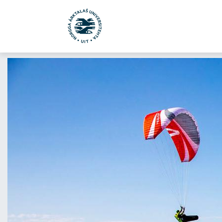
Gå til hovedinnhold
uit.no
UiT Campuses
Tromsø