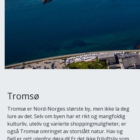
Tromsø
Tromsø er Nord-Norges største by, men ikke la deg
lure av det. Selv om byen har et rikt og mangfoldig
kulturliv, uteliv og varierte shoppingmuligheter, er
også Tromsø omringet av storslått natur. Hav og
fjell er rett utenfor døra di! Er det ikke friluftsliv som