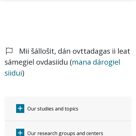
Mii šállošit, dán ovttadagas ii leat
Gå til hovedinnhold
sámegiel ovdasiidu (
mana dárogiel
siidui
)
Our studies and topics
Our research groups and centers