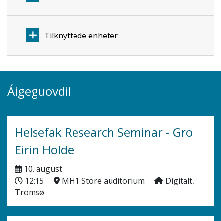
Tilknyttede enheter
Áigeguovdil
Helsefak Research Seminar - Gro
Eirin Holde
10. august
12:15
MH1 Store auditorium
Digitalt,
Tromsø