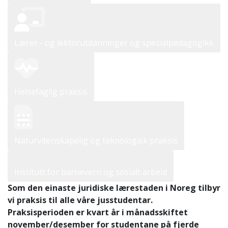
Lærer - og lektorutdanninger og spesialpedagogikk
Helsefaglig praksis
Naturvitenskapelig og teknologisk praksis
Institutt for barnevern og sosialt arbeid
Som den einaste juridiske lærestaden i Noreg tilbyr
vi praksis til alle våre jusstudentar.
Praksisperioden er kvart år i månadsskiftet
november/desember for studentane på fjerde