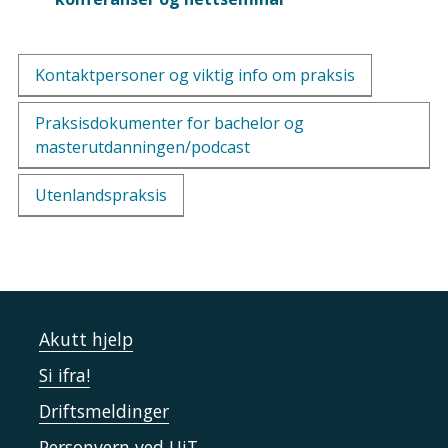
Kontaktpersoner og viktig info om praksis
Praksisdokumenter for bachelor og
masterutdanningen/podcast
Utenlandspraksis
Akutt hjelp
Si ifra!
Driftsmeldinger
Personvern ved UiT