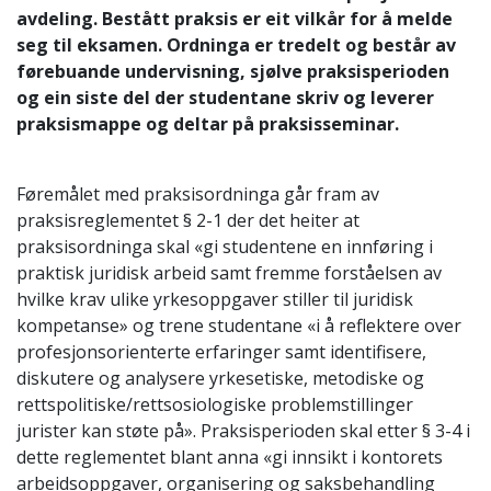
avdeling. Bestått praksis er eit vilkår for å melde
seg til eksamen. Ordninga er tredelt og består av
førebuande undervisning, sjølve praksisperioden
og ein siste del der studentane skriv og leverer
praksismappe og deltar på praksisseminar.
Føremålet med praksisordninga går fram av
praksisreglementet § 2-1 der det heiter at
praksisordninga skal «gi studentene en innføring i
praktisk juridisk arbeid samt fremme forståelsen av
hvilke krav ulike yrkesoppgaver stiller til juridisk
kompetanse» og trene studentane «i å reflektere over
profesjonsorienterte erfaringer samt identifisere,
diskutere og analysere yrkesetiske, metodiske og
rettspolitiske/rettsosiologiske problemstillinger
jurister kan støte på». Praksisperioden skal etter § 3-4 i
dette reglementet blant anna «gi innsikt i kontorets
arbeidsoppgaver, organisering og saksbehandling