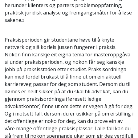
herunder klienters og parters problemoppfatning,
praktisk juridisk analyse og fremgangsmåter for å løse
sakene.»
Praksisperioden gir studentane høve til å knyte
nettverk og sjå korleis jussen fungerer i praksis.
Nokon finn kanskje eit eigna tema for masteroppgåva
si under praksisperioden, og nokon får seg kanskje
jobb på praksisstaden etter studiet. Praksisordninga
kan med fordel brukast til å finne ut om ein aktuell
karriereveg passar for deg som student. Dersom du til
dømes er heilt sikker på at du skal bli advokat, kan du
gjennom praksisordninga (føresett ledige
advokatkontor) finne ut om dette er vegen å gå for deg.
Og i motsett fall, dersom du er usikker på om ei stilling i
det offentlege er noko for deg, kan du prøve ein av
våre mange offentlege praksisplassar. I alle fall kan du
sjå frem til nokon spennande ukar som gir deg verdifull