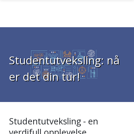
Gå til hovedinnhold
Studentutveksling: nå
er det din tur!
Studentutveksling - en
verdifull opplevelse