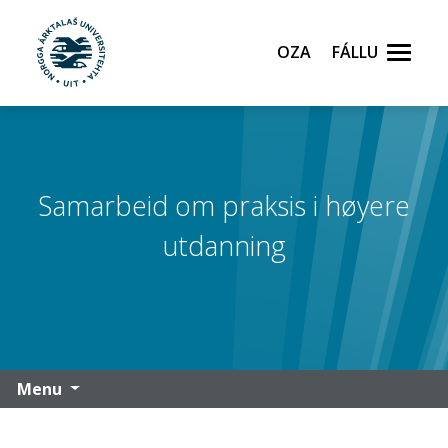
Oza
Fállu
Gå til hovedinnhold
Samarbeid om praksis i høyere
utdanning
Menu