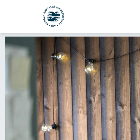
Gå til hovedinnhold
uit.no
UiT Campuses
Alta