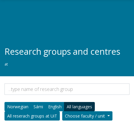
Gå til hovedinnhold
Research groups and centres
at
Norwegian
Sámi
English
All languages
All reserach groups at UiT
Choose faculty / unit