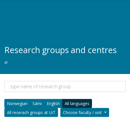
Gå til hovedinnhold
Research groups and centres
at
Norwegian
Sámi
English
All languages
All reserach groups at UiT
Choose faculty / unit