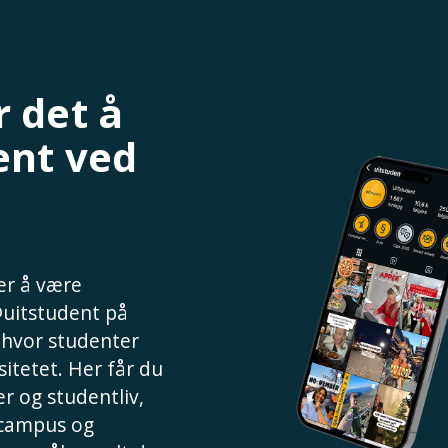
 det å
ent ved
 er å være
@uitstudent på
, hvor studenter
sitetet. Her får du
r og studentliv,
 campus og