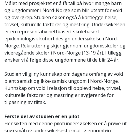
Målet med prosjektet er å få tall på hvor mange barn
og ungdommer i Nord-Norge som blir utsatt for vold
og overgrep. Studien søker også å kartlegge helse,
trivsel, kulturelle
faktorer og mestring. Undersøkelsen
er en representativ nettbasert skolebasert
epidemiologisk kohort design undersøkelse i Nord-
Norge. Rekruttering skjer gjennom ungdomsskoler
og
videregående skoler i Nord-Norge (13-19 år). I tillegg
ønsker vi å følge disse ungdommene til de blir 24 år.
Studien vil gi ny kunnskap om dagens omfang av vold
blant samisk og ikke-samisk ungdom i Nord-Norge.
Kunnskap om vold i relasjon til opplevd helse, trivsel,
kulturelle faktorer og
mestring er avgjørende for
tilpasning av tiltak.
Første del av studien er en pilot
Hensikten med denne pilotundersøkelsen er å prøve ut
spørsmål og undersøkelsesformat, gjennomføre