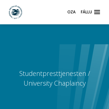
Oza
Fállu
Gå til hovedinnhold
Studentpresttjenesten /
University Chaplaincy