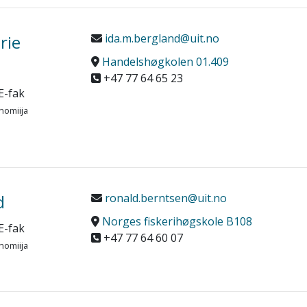
rie
ida.m.bergland@uit.no
Handelshøgkolen 01.409
+47 77 64 65 23
E-fak
nomiija
d
ronald.berntsen@uit.no
Norges fiskerihøgskole B108
E-fak
+47 77 64 60 07
nomiija