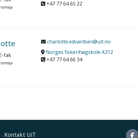
+47 77 64 65 22
nomiija
lotte
charlotte.edvardsen@uit.no
Norges fiskerihøgskole A312
E-fak
+47 77 64 66 34
nomiija
Kontakt UiT