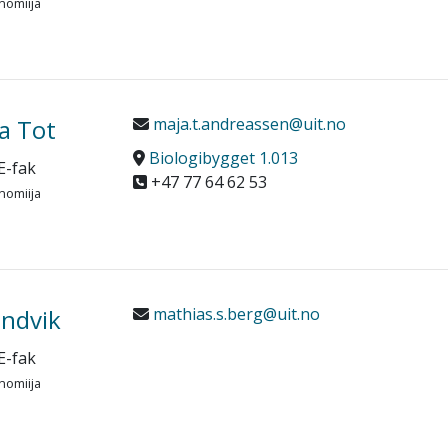
nomiija
a Tot
maja.t.andreassen@uit.no
Biologibygget 1.013
E-fak
+47 77 64 62 53
nomiija
andvik
mathias.s.berg@uit.no
E-fak
nomiija