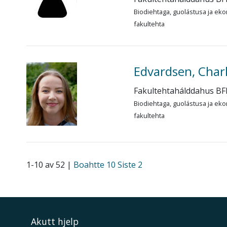
Biodiehtaga, guolástusa ja eko
fakultehta
Edvardsen, Char
Fakultehtahálddahus BF
Biodiehtaga, guolástusa ja eko
fakultehta
1-10 av 52 |
Boahtte 10
Siste 2
Akutt hjelp