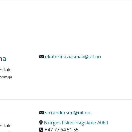
na
ekaterina.aasmaa@uit.no
E-fak
nomiija
siri.andersen@uit.no
Norges fiskerihøgskole A060
E-fak
+47 77 64 51 55