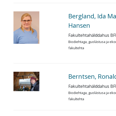
Bergland, Ida Ma
Hansen
Fakultehtahálddahus BF
Biodiehtaga, guolástusa ja eko
fakultehta
Berntsen, Ronal
Fakultehtahálddahus BF
Biodiehtaga, guolástusa ja eko
fakultehta