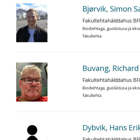
Bjørvik, Simon S
Fakultehtahálddahus BF
Biodiehtaga, guolástusa ja eko
fakultehta
Buvang, Richard
Fakultehtahálddahus BF
Biodiehtaga, guolástusa ja eko
fakultehta
Dybvik, Hans Eri
Fakultehtahálddahus BF