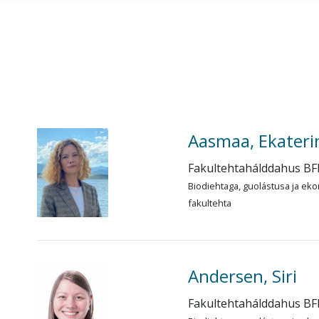
Gå til hovedinnhold
Aasmaa, Ekateri
Fakultehtahálddahus BF
Biodiehtaga, guolástusa ja eko
fakultehta
Andersen, Siri
Fakultehtahálddahus BF