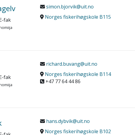
agelv
simon.bjorvik@uit.no
Norges fiskerihøgskole B115
E-fak
nomiija
richard.buvang@uit.no
Norges fiskerihøgskole B114
E-fak
+47 77 64 44 86
nomiija
k
hans.dybvik@uit.no
Norges fiskerihøgskole B102
E-fak