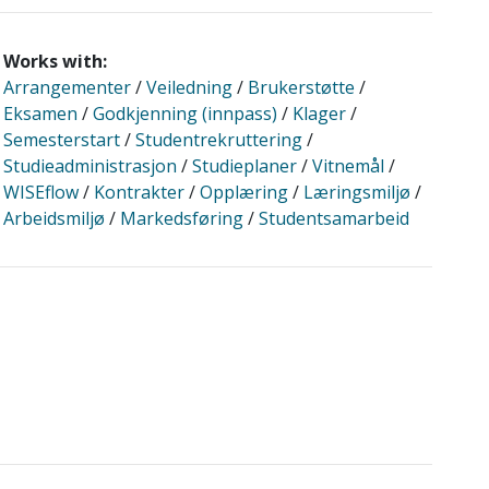
Works with:
Arrangementer
/
Veiledning
/
Brukerstøtte
/
Eksamen
/
Godkjenning (innpass)
/
Klager
/
Semesterstart
/
Studentrekruttering
/
Studieadministrasjon
/
Studieplaner
/
Vitnemål
/
WISEflow
/
Kontrakter
/
Opplæring
/
Læringsmiljø
/
Arbeidsmiljø
/
Markedsføring
/
Studentsamarbeid