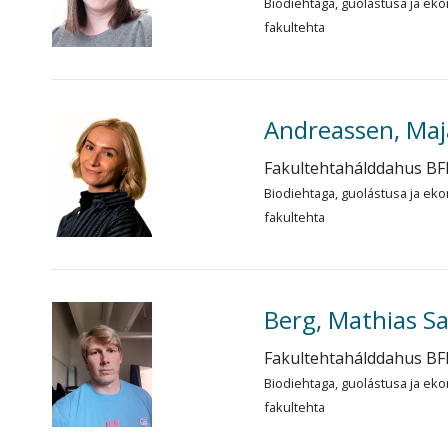
Biodiehtaga, guolástusa ja eko
fakultehta
Andreassen, Maj
Fakultehtahálddahus BF
Biodiehtaga, guolástusa ja eko
fakultehta
Berg, Mathias S
Fakultehtahálddahus BF
Biodiehtaga, guolástusa ja eko
fakultehta