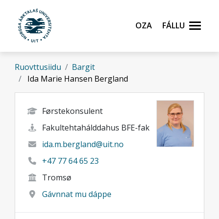
Gå til hovedinnhold
Oza
Fállu
Ruovttusiidu
Bargit
Ida Marie Hansen Bergland
Førstekonsulent
Fakultehtahálddahus BFE-fak
ida.m.bergland@uit.no
+47 77 64 65 23
Tromsø
Gávnnat mu dáppe