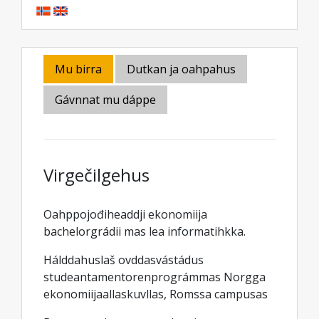
Mu birra
Dutkan ja oahpahus
Gávnnat mu dáppe
Virgečilgehus
Oahppojođiheaddji ekonomiija
bachelorgrádii mas lea informatihkka.
Hálddahuslaš ovddasvástádus
studeantamentorenprográmmas Norgga
ekonomiijaallaskuvllas, Romssa campusas