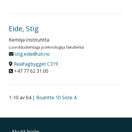
Eide, Stig
Kemiija instituhtta
Luonddudiehtaga ja teknologiija fakultehta
stig.eide@uit.no
Realfagbygget C319
+47 77 62 31 00
1-10 av 64 |
Boahtte 10
Siste 4
Akutt hjelp