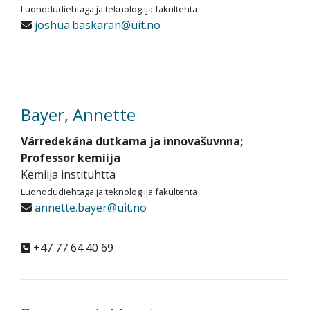
Luonddudiehtaga ja teknologiija fakultehta
joshua.baskaran@uit.no
Bayer, Annette
Várredekána dutkama ja innovašuvnna;
Professor kemiija
Kemiija instituhtta
Luonddudiehtaga ja teknologiija fakultehta
annette.bayer@uit.no
+47 77 64 40 69