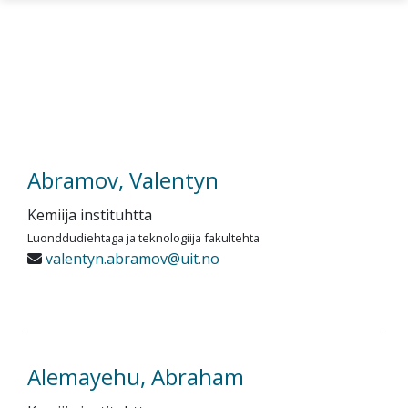
Gå til hovedinnhold
Abramov, Valentyn
Kemiija instituhtta
Luonddudiehtaga ja teknologiija fakultehta
valentyn.abramov@uit.no
Alemayehu, Abraham