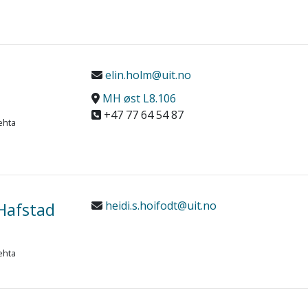
elin.holm@uit.no
MH øst L8.106
+47 77 64 54 87
ehta
 Hafstad
heidi.s.hoifodt@uit.no
ehta