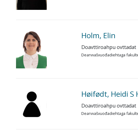
Holm, Elin
Doavttiroahpu ovttadat
Dearvvašvuođadiehtaga fakult
Høifødt, Heidi S
Doavttiroahpu ovttadat
Dearvvašvuođadiehtaga fakult