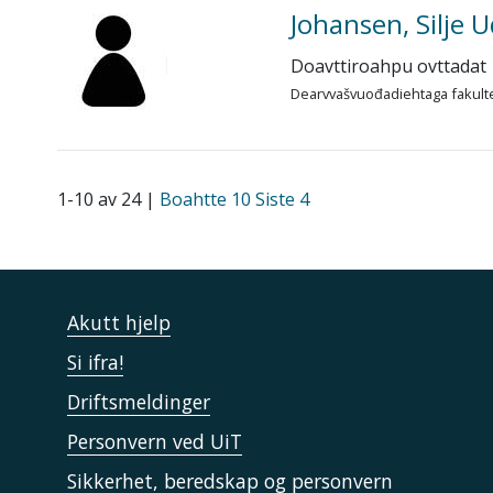
Johansen, Silje U
Doavttiroahpu ovttadat
Dearvvašvuođadiehtaga fakult
1-10 av 24 |
Boahtte 10
Siste 4
Akutt hjelp
Si ifra!
Driftsmeldinger
Personvern ved UiT
Sikkerhet, beredskap og personvern