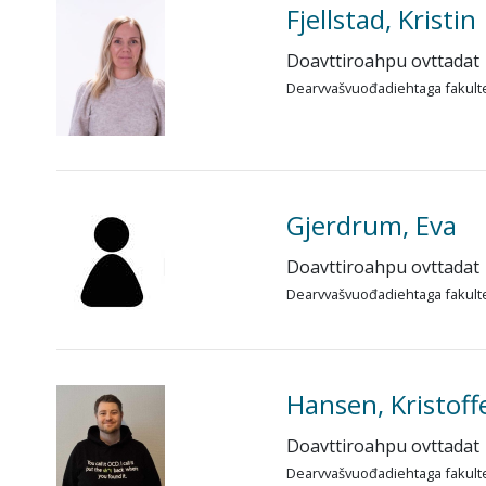
Fjellstad, Kristin
Doavttiroahpu ovttadat
Dearvvašvuođadiehtaga fakult
Gjerdrum, Eva
Doavttiroahpu ovttadat
Dearvvašvuođadiehtaga fakult
Hansen, Kristoff
Doavttiroahpu ovttadat
Dearvvašvuođadiehtaga fakult