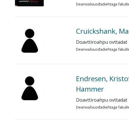
Dearvvašvuođadiehtaga fakult
Cruickshank, Ma
Doavttiroahpu ovttadat
Dearvvašvuođadiehtaga fakult
Endresen, Kristo
Hammer
Doavttiroahpu ovttadat
Dearvvašvuođadiehtaga fakult