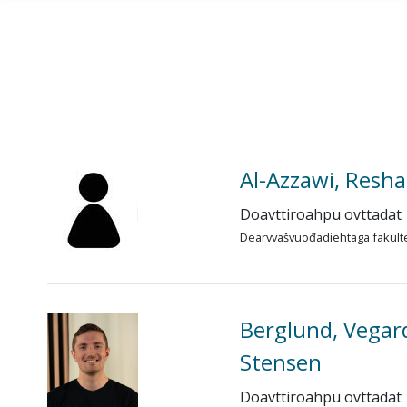
Gå til hovedinnhold
Al-Azzawi, Resha
Doavttiroahpu ovttadat
Dearvvašvuođadiehtaga fakult
Berglund, Vegar
Stensen
Doavttiroahpu ovttadat