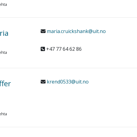
ehta
ria
maria.cruickshank@uit.no
+47 77 64 62 86
ehta
ffer
krend0533@uit.no
ehta