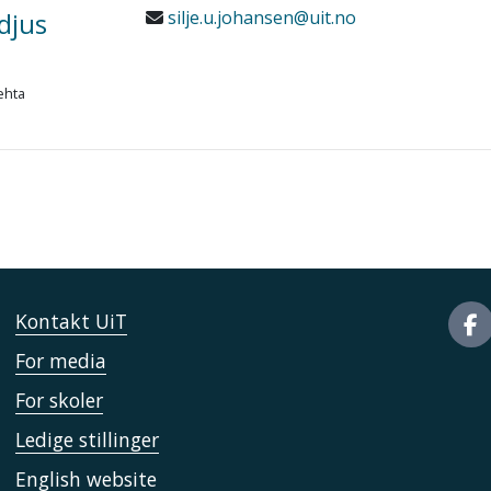
djus
silje.u.johansen@uit.no
ehta
Kontakt UiT
For media
For skoler
Ledige stillinger
English website