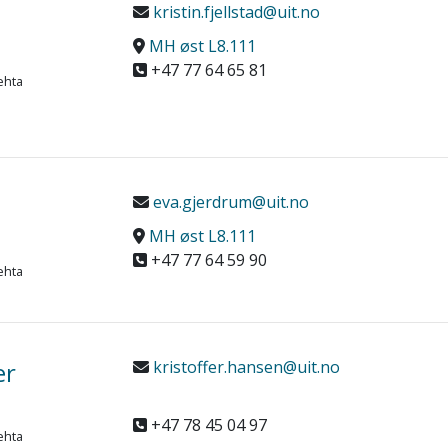
kristin.fjellstad@uit.no
MH øst L8.111
+47 77 64 65 81
ehta
eva.gjerdrum@uit.no
MH øst L8.111
+47 77 64 59 90
ehta
er
kristoffer.hansen@uit.no
+47 78 45 04 97
ehta