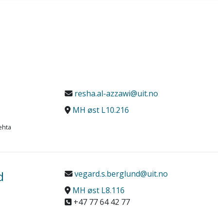
resha.al-azzawi@uit.no
MH øst L10.216
ehta
d
vegard.s.berglund@uit.no
MH øst L8.116
+47 77 64 42 77