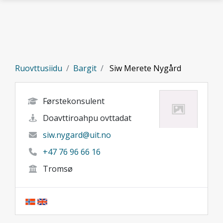
Gå til hovedinnhold
Ruovttusiidu
Bargit
Siw Merete Nygård
Førstekonsulent
Doavttiroahpu ovttadat
siw.nygard@uit.no
+47 76 96 66 16
Tromsø