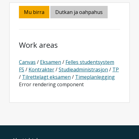
Mu birra
Dutkan ja oahpahus
Work areas
Canvas
/
Eksamen
/
Felles studentsystem
FS
/
Kontrakter
/
Studieadministrasjon
/
TP
/
Tilrettelagt eksamen
/
Timeplanlegging
Error rendering component