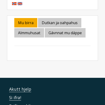
Mu birra
Dutkan ja oahpahus
Almmuhusat
Gávnnat mu dáppe
Akutt hjelp
Si ifra!