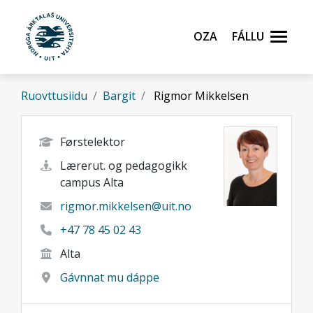
Gå til hovedinnhold
Oza
Fállu
Ruovttusiidu
Bargit
Rigmor Mikkelsen
Førstelektor
Lærerut. og pedagogikk
campus Alta
rigmor.mikkelsen@uit.no
+47 78 45 02 43
Alta
Gávnnat mu dáppe