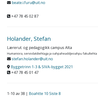
beate.i.furu@uit.no
+47 78 45 02 87
Holander, Stefan
Lærerut. og pedagogikk campus Alta
Humaniora, servodatdiehtaga ja oahpaheaddjeoahpu fakultehta
stefan.holander@uit.no
Byggetrinn 1-3 & SIVA-bygget 2021
+47 78 45 01 47
1-10 av 38 |
Boahtte 10
Siste 8