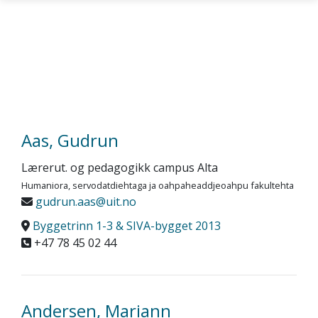
Gå til hovedinnhold
Aas, Gudrun
Lærerut. og pedagogikk campus Alta
Humaniora, servodatdiehtaga ja oahpaheaddjeoahpu fakultehta
gudrun.aas@uit.no
Byggetrinn 1-3 & SIVA-bygget 2013
+47 78 45 02 44
Andersen, Mariann