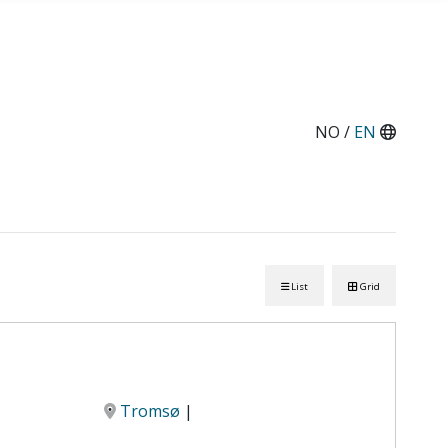
NO /
EN
List
Grid
Tromsø
|