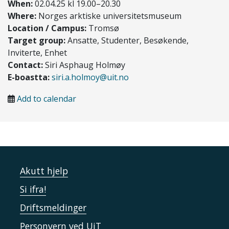
When:
02.04.25 kl 19.00–20.30
Where:
Norges arktiske universitetsmuseum
Location / Campus:
Tromsø
Target group:
Ansatte, Studenter, Besøkende,
Inviterte, Enhet
Contact:
Siri Asphaug Holmøy
E-boastta:
siri.a.holmoy@uit.no
Add to calendar
Akutt hjelp
Si ifra!
Driftsmeldinger
Personvern ved UiT