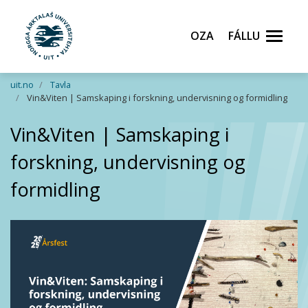
Oza
Fállu
Gå til hovedinnhold
uit.no
Tavla
Vin&Viten | Samskaping i forskning, undervisning og formidling
Vin&Viten | Samskaping i
forskning, undervisning og
formidling