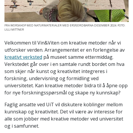
FRA WORSKHOP MED NATURMATERIALER MED ERSFJORDBARNA DESEMBER 2024. FOTO:
LILLI MITTNER
Velkommen til Vin&Viten
om
kreative metoder når vi
utforsker verden. Arrangementet er en forlengelse av
kreativt verksted
på museet samme ettermiddag.
Verkstedet går over i
en samtale rundt bordet om h
va
som skjer når
kunst og kreativitet
integreres
i
forskning, undervisning og formidling
ved
universitetet
. Kan kreative metoder bidra til å åpne opp
for nye forskningsspørsmål og skape ny kunnskap?
Faglig ansatte ved UiT vil diskutere koblinger mellom
kunnskap og kreativitet. Det vil være av interesse for
alle som jobber med kreative metoder ved universitet
og i samfunnet.