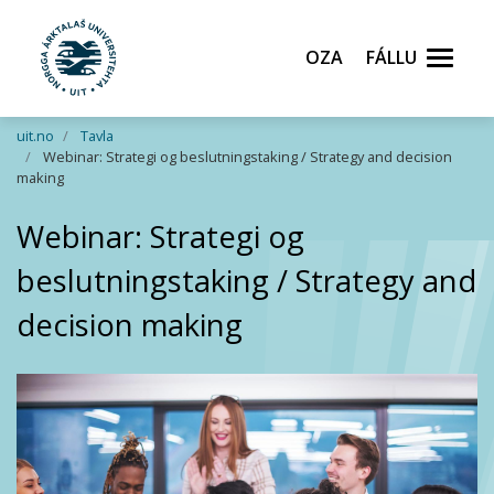
Oza
Fállu
Gå til hovedinnhold
uit.no
Tavla
Webinar: Strategi og beslutningstaking / Strategy and decision
making
Webinar: Strategi og
beslutningstaking / Strategy and
decision making