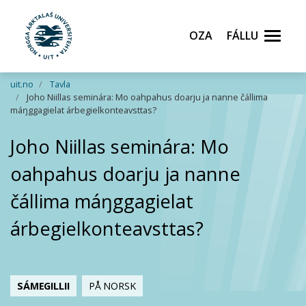
Oza
Fállu
Gå til hovedinnhold
uit.no
Tavla
Joho Niillas seminára: Mo oahpahus doarju ja nanne čállima
máŋggagielat árbegielkonteavsttas?
Joho Niillas seminára: Mo
oahpahus doarju ja nanne
čállima máŋggagielat
árbegielkonteavsttas?
SÁMEGILLII
PÅ NORSK