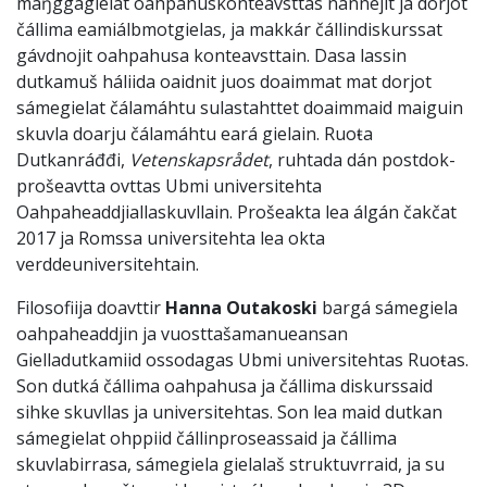
máŋggagielat oahpahuskonteavsttas nannejit ja dorjot
čállima eamiálbmotgielas, ja makkár čállindiskurssat
gávdnojit oahpahusa konteavsttain. Dasa lassin
dutkamuš háliida oaidnit juos doaimmat mat dorjot
sámegielat čálamáhtu sulastahttet doaimmaid maiguin
skuvla doarju čálamáhtu eará gielain. Ruoŧa
Dutkanráđđi,
Vetenskapsrådet
, ruhtada dán postdok-
prošeavtta ovttas Ubmi universitehta
Oahpaheaddjiallaskuvllain. Prošeakta lea álgán čakčat
2017 ja Romssa universitehta lea okta
verddeuniversitehtain.
Filosofiija doavttir
Hanna Outakoski
bargá sámegiela
oahpaheaddjin ja vuosttašamanueansan
Gielladutkamiid ossodagas Ubmi universitehtas Ruoŧas.
Son dutká čállima oahpahusa ja čállima diskurssaid
sihke skuvllas ja universitehtas. Son lea maid dutkan
sámegielat ohppiid čállinproseassaid ja čállima
skuvlabirrasa, sámegiela gielalaš struktuvrraid, ja su