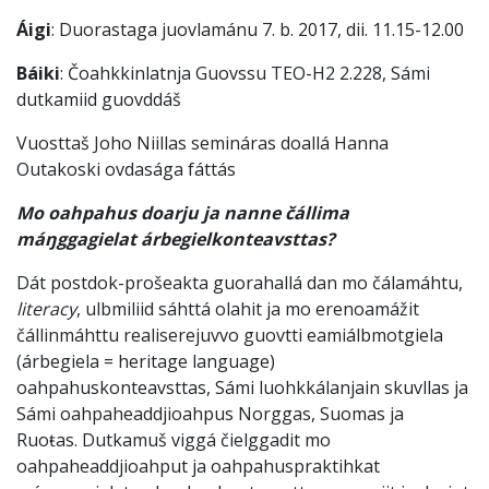
Áigi
: Duorastaga juovlamánu 7. b. 2017, dii. 11.15-12.00
Báiki
: Čoahkkinlatnja Guovssu
TEO-H2 2.228
, Sámi
dutkamiid guovddáš
Vuosttaš Joho Niillas semináras doallá Hanna
Outakoski ovdasága fáttás
Mo oahpahus doarju ja nanne čállima
máŋggagielat árbegielkonteavsttas?
Dát postdok-prošeakta guorahallá dan mo čálamáhtu,
literacy
, ulbmiliid sáhttá olahit ja mo erenoamážit
čállinmáhttu realiserejuvvo guovtti eamiálbmotgiela
(árbegiela = heritage language)
oahpahuskonteavsttas, Sámi luohkkálanjain skuvllas ja
Sámi oahpaheaddjioahpus Norggas, Suomas ja
Ruoŧas. Dutkamuš viggá čielggadit mo
oahpaheaddjioahput ja oahpahuspraktihkat