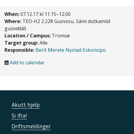
When:
07.12.17 kl 11.15–12.00
Where:
TEO-H2 2.228 Guovssu, Sámi dutkamiid
guovddáš
Location / Campus:
Tromsø
Target group:
Alle
Responsible:
Berit Merete Nystad Eskonsipo
Add to calendar
Akutt hjelp
Si ifra!
Driftsmeldinger