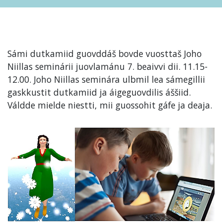
Sámi dutkamiid guovddáš bovde vuosttaš Joho
Niillas seminárii juovlamánu 7. beaivvi dii. 11.15-
12.00. Joho Niillas seminára ulbmil lea sámegillii
gaskkustit dutkamiid ja áigeguovdilis áššiid.
Váldde mielde niestti, mii guossohit gáfe ja deaja.