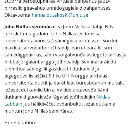
stuorra beroštupmi lea virtuála oahpahus ja 3D-
birrasiid geavahus unnitlogugielaid oahpahusas.
Oktavuohta
hanna.outakoski@umu.se
Joho Niillas seminára
lea Joho Niillasa dahje Nils
Jernslettena gudnin. Joho Niillas lei Romssa
universitehta vuosttaš sámegiela professor. Son lei
maiddái servodatberošteaddji, earret eará lei son
sámediggeáirras, sámi vuoigatvuođalávdegotti áirras ja
biibbaljorgalanbarggu jođiheaddji. Semináraráiddu
ulbmil lea sámegillii gaskkustit dutkamiid ja
áigeguovdilis áššiid. Sihke UiT Norgga árktalaš
universitehta dutkit ja earát leat buresboahtin muitalit
iežaset dutkamiid birra. Váldde oktavuođa Sámi
dutkamiid guovddáža fágalaš jođiheddjiin
Niklas
Labbain
jus háliidivččet ovdanbuktit iežat dutkama
muhtun Joho Niillas semináras.
Buresboahtin!