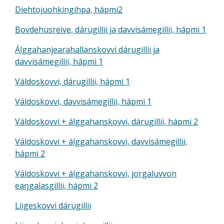
Diehtojuohkingihpa, hápmi
2
Bovdehusreive, dárugillii ja davvisámegillii, hápmi 1
Álggahanjearahallanskovvi dárugillii ja
davvisámegillii, hápmi 1
Váldoskovvi, dárugillii, hápmi 1
Váldoskovvi, davvisámegillii, hápmi 1
Váldoskovvi + álggahanskovvi, dárugillii, hápmi 2
Váldoskovvi + álggahanskovvi, davvisámegillii,
hápmi 2
Váldoskovvi + álggahanskovvi, jorgaluvvon
eaŋgalasgillii, hápmi 2
Liigeskovvi dárugillii