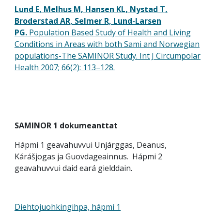
Lund E, Melhus M, Hansen KL, Nystad T,
Broderstad AR, Selmer R, Lund-Larsen
PG.
Population Based Study of Health and Living
Conditions in Areas with both Sami and Norwegian
populations-The SAMINOR Study. Int J Circumpolar
Health 2007; 66(2): 113–128.
SAMINOR 1 dokumeanttat
Hápmi 1 geavahuvvui Unjárggas, Deanus,
Kárášjogas ja Guovdageainnus. Hápmi 2
geavahuvvui daid eará gielddain.
Diehtojuohkingihpa, hápmi 1