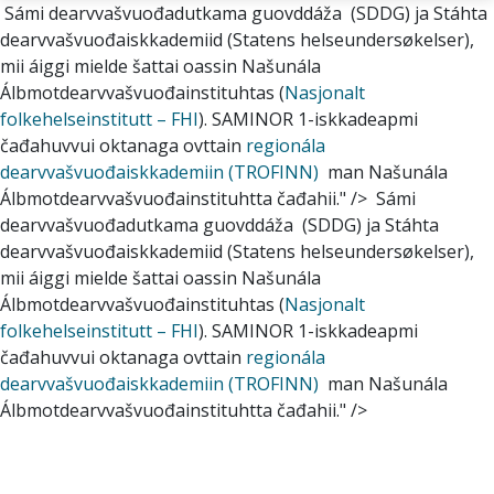
Sámi dearvvašvuođadutkama guovddáža (SDDG) ja Stáhta
dearvvašvuođaiskkademiid (Statens helseundersøkelser),
mii áiggi mielde šattai oassin Našunála
Álbmotdearvvašvuođainstituhtas (
Nasjonalt
folkehelseinstitutt – FHI
). SAMINOR 1-iskkadeapmi
čađahuvvui oktanaga ovttain
regionála
dearvvašvuođaiskkademiin (TROFINN)
man Našunála
Álbmotdearvvašvuođainstituhtta čađahii." />
Sámi
dearvvašvuođadutkama guovddáža (SDDG) ja Stáhta
dearvvašvuođaiskkademiid (Statens helseundersøkelser),
mii áiggi mielde šattai oassin Našunála
Álbmotdearvvašvuođainstituhtas (
Nasjonalt
folkehelseinstitutt – FHI
). SAMINOR 1-iskkadeapmi
čađahuvvui oktanaga ovttain
regionála
dearvvašvuođaiskkademiin (TROFINN)
man Našunála
Álbmotdearvvašvuođainstituhtta čađahii." />
Gå til hovedinnhold