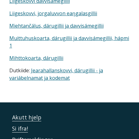
Liigeskovvi davvisámegillii
Liigeskovvi, jorgaluvvon eaŋgalasgillii
Miehtančálus, dárugillii ja davvisámegillii
Muittuhuskoarta, dárugillii ja davvisámegillii, hápmi
1
Mihttokoarta, dárugillii
Dutkiide:
Jearahallanskovvi, dárugillii - ja
variábelnamat ja kodemat
Akutt hjelp
Si ifra!