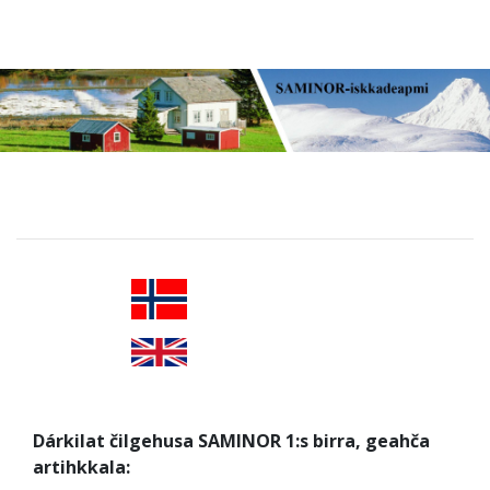
Dárkilat čilgehusa SAMINOR 1:s birra, geahča
artihkkala: