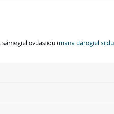
t sámegiel ovdasiidu (
mana dárogiel siidu