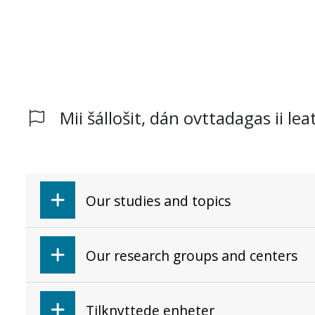
Mii šállošit, dán ovttadagas ii lea
Gå til hovedinnhold
Our studies and topics
Our research groups and centers
Tilknyttede enheter