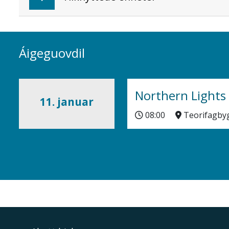
Áigeguovdil
Northern Lights
11. januar
08:00
Teorifagby