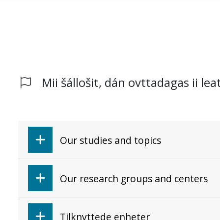
Mii šállošit, dán ovttadagas ii lea
Gå til hovedinnhold
Our studies and topics
Our research groups and centers
Tilknyttede enheter