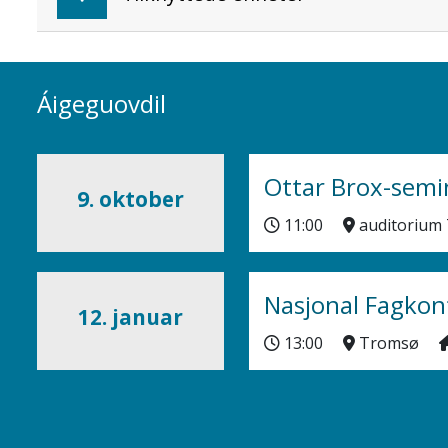
Áigeguovdil
Ottar Brox-semi
9. oktober
11:00
auditorium 
Nasjonal Fagkon
12. januar
13:00
Tromsø