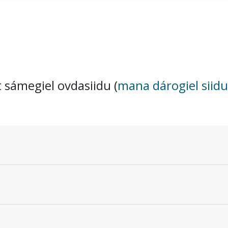
t sámegiel ovdasiidu (
mana dárogiel siidu