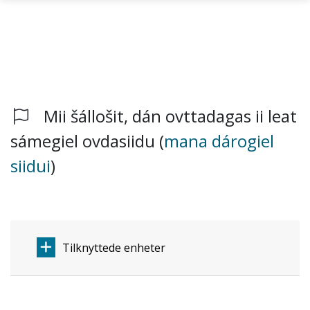
Mii šállošit, dán ovttadagas ii leat
Gå til hovedinnhold
sámegiel ovdasiidu (
mana dárogiel
siidui
)
Tilknyttede enheter