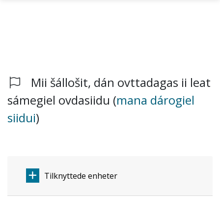
Mii šállošit, dán ovttadagas ii leat
Gå til hovedinnhold
sámegiel ovdasiidu (
mana dárogiel
siidui
)
Tilknyttede enheter