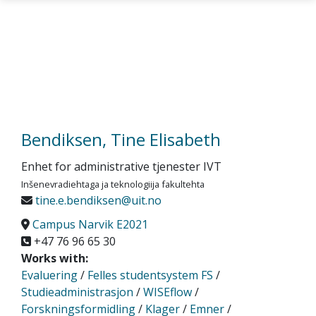
Gå til hovedinnhold
Bendiksen, Tine Elisabeth
Enhet for administrative tjenester IVT
Inšenevradiehtaga ja teknologiija fakultehta
tine.e.bendiksen@uit.no
Campus Narvik E2021
+47 76 96 65 30
Works with:
Evaluering
/
Felles studentsystem FS
/
Studieadministrasjon
/
WISEflow
/
Forskningsformidling
/
Klager
/
Emner
/