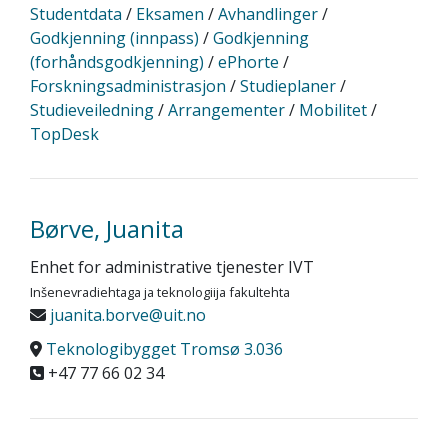
Studentdata
/
Eksamen
/
Avhandlinger
/
Godkjenning (innpass)
/
Godkjenning
(forhåndsgodkjenning)
/
ePhorte
/
Forskningsadministrasjon
/
Studieplaner
/
Studieveiledning
/
Arrangementer
/
Mobilitet
/
TopDesk
Børve, Juanita
Enhet for administrative tjenester IVT
Inšenevradiehtaga ja teknologiija fakultehta
juanita.borve@uit.no
Teknologibygget Tromsø 3.036
+47 77 66 02 34