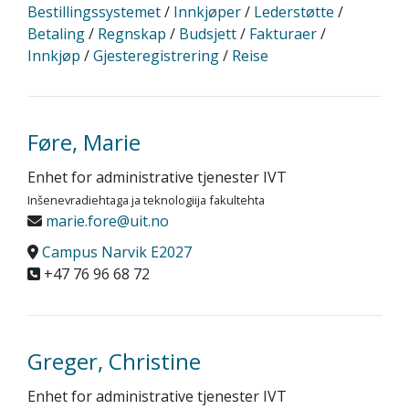
Bestillingssystemet
/
Innkjøper
/
Lederstøtte
/
Betaling
/
Regnskap
/
Budsjett
/
Fakturaer
/
Innkjøp
/
Gjesteregistrering
/
Reise
Føre, Marie
Enhet for administrative tjenester IVT
Inšenevradiehtaga ja teknologiija fakultehta
marie.fore@uit.no
Campus Narvik E2027
+47 76 96 68 72
Greger, Christine
Enhet for administrative tjenester IVT