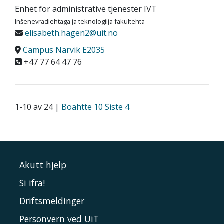
Enhet for administrative tjenester IVT
Inšenevradiehtaga ja teknologiija fakultehta
elisabeth.hagen2@uit.no
Campus Narvik E2035
+47 77 64 47 76
1-10 av 24 |
Boahtte 10
Siste 4
Akutt hjelp
Si ifra!
Driftsmeldinger
Personvern ved UiT