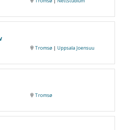
Tromsø
|
Nettstudium
w
Tromsø
|
Uppsala
Joensuu
Tromsø