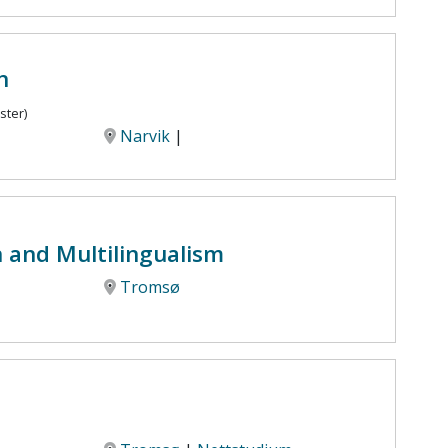
n
ster)
Narvik
|
n and Multilingualism
Tromsø