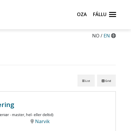
Oza
Fállu
NO /
EN
List
Grid
ering
eniør - master, hel- eller deltid)
Narvik