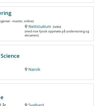
ering
ingeniør - master, online)
Nettstudium
Deltid
(med noe fysisk oppmøte på undervisning og
eksamen)
 Science
Narvik
de
1 år
Svalbard