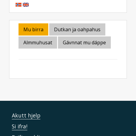
Mu birra
Dutkan ja oahpahus
Almmuhusat
Gávnnat mu dáppe
Akutt hjelp
Si ifra!