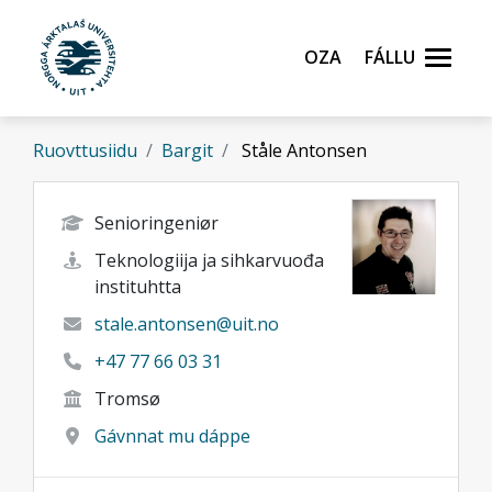
Gå til hovedinnhold
Oza
Fállu
Ruovttusiidu
Bargit
Ståle Antonsen
Senioringeniør
Teknologiija ja sihkarvuođa
instituhtta
stale.antonsen@uit.no
+47 77 66 03 31
Tromsø
Gávnnat mu dáppe