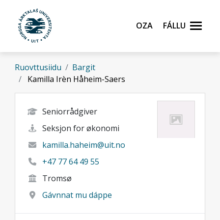
Gå til hovedinnhold
Oza
Fállu
Ruovttusiidu
Bargit
Kamilla Irèn Håheim-Saers
Seniorrådgiver
Seksjon for økonomi
kamilla.haheim@uit.no
+47 77 64 49 55
Tromsø
Gávnnat mu dáppe