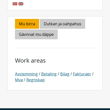
Mu birra
Dutkan ja oahpahus
Gávnnat mu dáppe
Work areas
Avstemming
/
Betaling
/
Bilag
/
Fakturaer
/
Mva
/
Regnskap