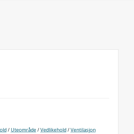
old
/
Uteområde
/
Vedlikehold
/
Ventilasjon