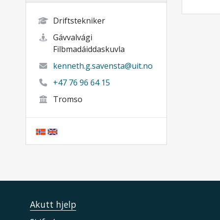
Driftstekniker
Gávvalvági
Filbmadáiddaskuvla
kenneth.g.savensta@uit.no
+47 76 96 64 15
Tromso
Akutt hjelp