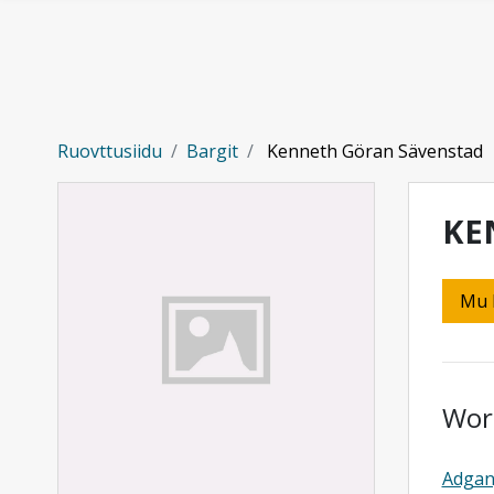
Gå til hovedinnhold
Ruovttusiidu
Bargit
Kenneth Göran Sävenstad
KE
Mu 
Wor
Adgan