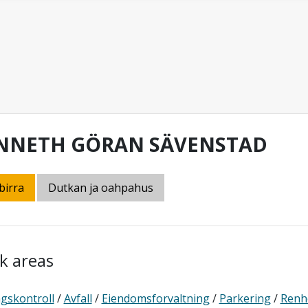
NNETH GÖRAN SÄVENSTAD
birra
Dutkan ja oahpahus
k areas
gskontroll
/
Avfall
/
Eiendomsforvaltning
/
Parkering
/
Renh