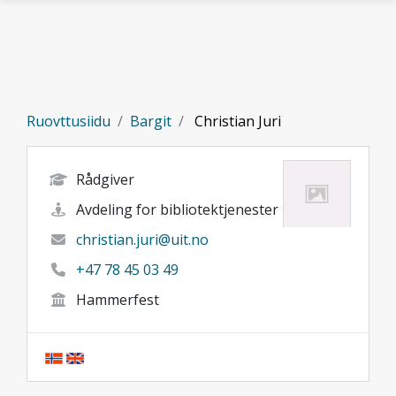
Gå til hovedinnhold
Ruovttusiidu
Bargit
Christian Juri
Rådgiver
Avdeling for bibliotektjenester
christian.juri@uit.no
+47 78 45 03 49
Hammerfest