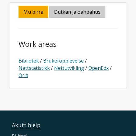
Mu birra
Dutkan ja oahpahus
Work areas
Bibliotek
/
Brukeropplevelse
/
Nettstatistikk
/
Nettutvikling
/
OpenEdx
/
Oria
Akutt hjelp