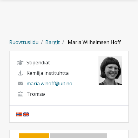
Gå til hovedinnhold
Ruovttusiidu
Bargit
Maria Wilhelmsen Hoff
Stipendiat
Kemiija instituhtta
maria.w.hoff@uit.no
Tromsø