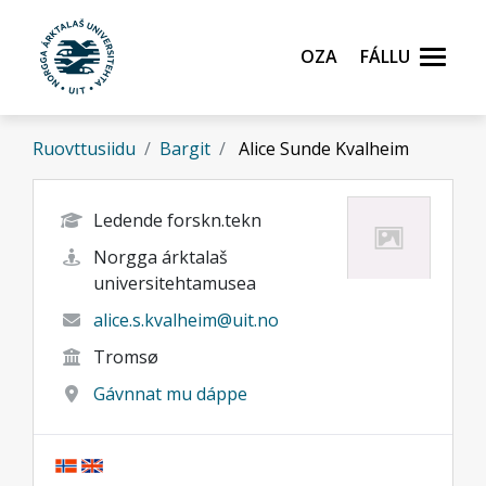
Gå til hovedinnhold
Oza
Fállu
Ruovttusiidu
Bargit
Alice Sunde Kvalheim
Ledende forskn.tekn
Norgga árktalaš
universitehtamusea
alice.s.kvalheim@uit.no
Tromsø
Gávnnat mu dáppe