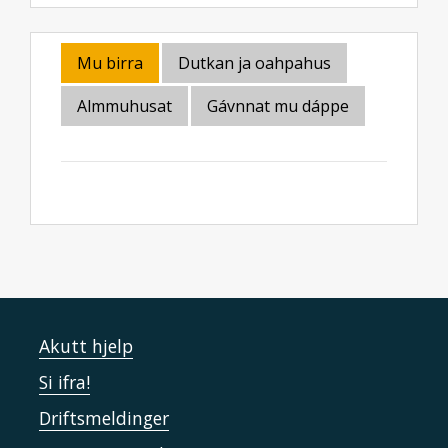
Mu birra
Dutkan ja oahpahus
Almmuhusat
Gávnnat mu dáppe
Akutt hjelp
Si ifra!
Driftsmeldinger