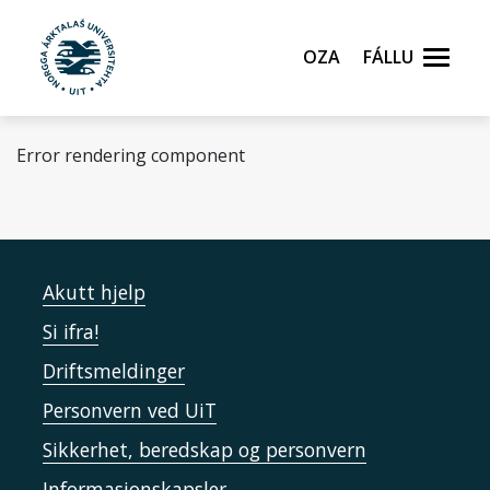
Gå til hovedinnhold
Oza
Fállu
Error rendering component
Akutt hjelp
Si ifra!
Driftsmeldinger
Personvern ved UiT
Sikkerhet, beredskap og personvern
Informasjonskapsler