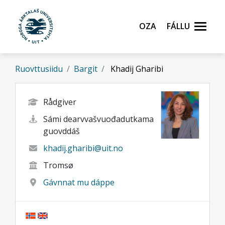
Gå til hovedinnhold
Oza
Fállu
Ruovttusiidu
Bargit
Khadij Gharibi
Rådgiver
Sámi dearvvašvuođadutkama
guovddáš
khadij.gharibi@uit.no
Tromsø
Gávnnat mu dáppe