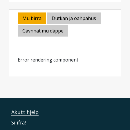
Mu birra
Dutkan ja oahpahus
Gávnnat mu dáppe
Error rendering component
Akutt hjelp
Si ifra!