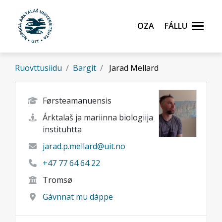
Gå til hovedinnhold
Oza
Fállu
Ruovttusiidu
Bargit
Jarad Mellard
Førsteamanuensis
Árktalaš ja mariinna biologiija
instituhtta
jarad.p.mellard@uit.no
+47 77 64 64 22
Tromsø
Gávnnat mu dáppe