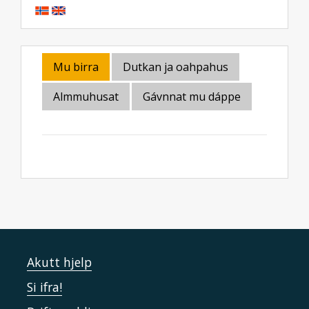
Mu birra
Dutkan ja oahpahus
Almmuhusat
Gávnnat mu dáppe
Akutt hjelp
Si ifra!