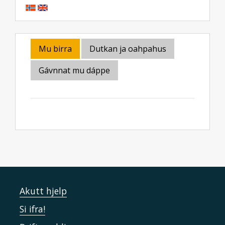
Mu birra
Dutkan ja oahpahus
Gávnnat mu dáppe
Akutt hjelp
Si ifra!