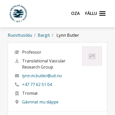
Gå til hovedinnhold
Oza
Fállu
Ruovttusiidu
Bargit
Lynn Butler
Professor
Translational Vascular
Research Group
lynn.m.butler@uit.no
+47 77 62 51 04
Tromsø
Gávnnat mu dáppe