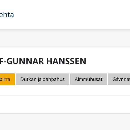
IF-GUNNAR HANSSEN
birra
Dutkan ja oahpahus
Almmuhusat
Gávnna