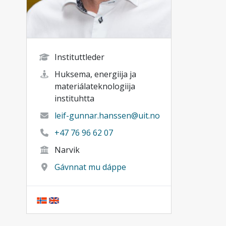
Instituttleder
Huksema, energiija ja
materiálateknologiija
instituhtta
leif-gunnar.hanssen@uit.no
+47 76 96 62 07
Narvik
Gávnnat mu dáppe