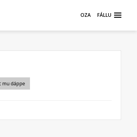
Oza
Fállu
t mu dáppe