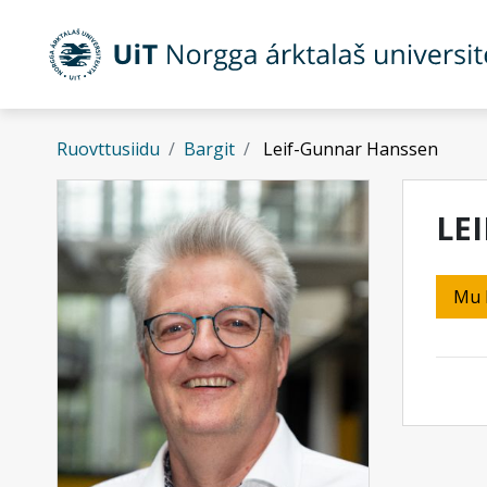
Gå til hovedinnhold
Ruovttusiidu
Bargit
Leif-Gunnar Hanssen
LE
Mu 